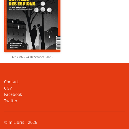
N°3886 - 24 décembre 2025
Contact
CGV
Facebook
Twitter
© miLibris - 2026