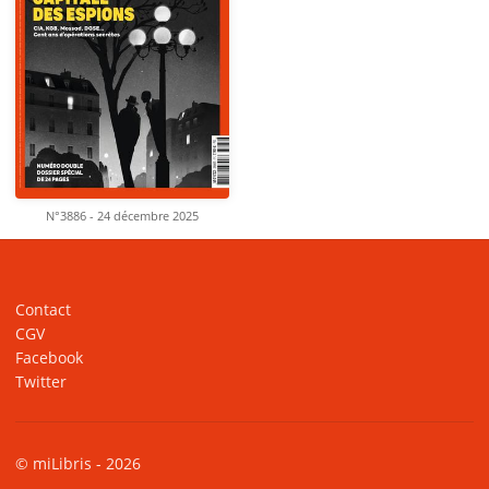
N°3886 - 24 décembre 2025
Contact
CGV
Facebook
Twitter
© miLibris - 2026