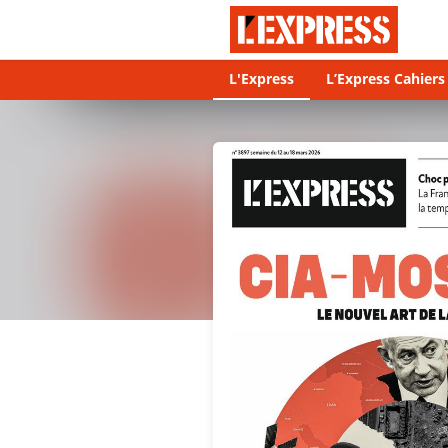
L'Express
L’Express Cahier