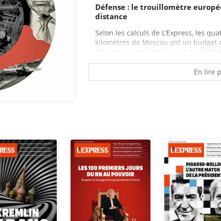
Défense : le trouillomètre europé
distance
Selon les calculs de L’Express, les qu
kilomètres de Moscou ont un budget d
Pour les quatre Etats à plus de 2 500 ki
En lire 